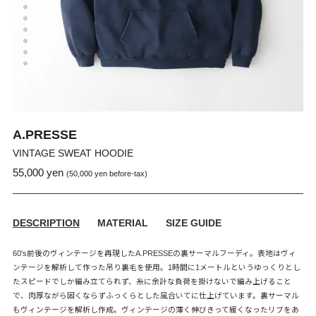
A.PRESSE
VINTAGE SWEAT HOODIE
55,000 yen
通
販
(50,000 yen before-tax)
常
売
価
価
格
格
DESCRIPTION
MATERIAL
SIZE GUIDE
60's前後のヴィンテージを再現したA.PRESSEの裏サーマルフーディ。表地はヴィ
ンテージを解析して作った吊り裏毛を使用。1時間に1メートルというゆっくりとし
たスピードでしか編み立てられず、糸に余計な負荷を掛けないで編み上げること
で、肉厚ながら固くならずふっくらとした風合いてに仕上げています。裏サーマル
もヴィンテージを解析し作成。ヴィンテージの薄く伸びきって緩くなったリブをあ