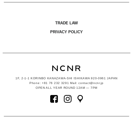
TRADE LAW
PRIVACY POLICY
1F, 2-1-1
KORINBO KANAZAWA-SHI ISHIKAWA
920-0961 JAPAN
Phone: +81 76 232 3291 Mail: contact@ncnr.jp
OPEN ALL YEAR ROUND 12AM — 7PM