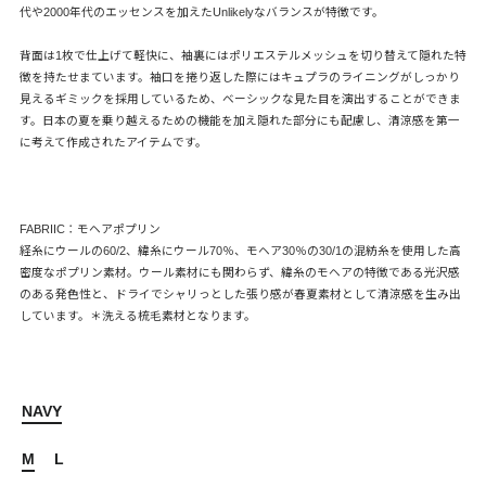
代や2000年代のエッセンスを加えたUnlikelyなバランスが特徴です。
背面は1枚で仕上げて軽快に、袖裏にはポリエステルメッシュを切り替えて隠れた特
徴を持たせまています。袖口を捲り返した際にはキュプラのライニングがしっかり
見えるギミックを採用しているため、ベーシックな見た目を演出することができま
す。日本の夏を乗り越えるための機能を加え隠れた部分にも配慮し、清涼感を第一
に考えて作成されたアイテムです。
FABRIIC：モヘアポプリン
経糸にウールの60/2、緯糸にウール70％、モヘア30％の30/1の混紡糸を使用した高
密度なポプリン素材。ウール素材にも関わらず、緯糸のモヘアの特徴である光沢感
のある発色性と、ドライでシャリっとした張り感が春夏素材として清涼感を生み出
しています。＊洗える梳毛素材となります。
NAVY
M
L