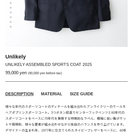
Unlikely
UNLIKELY ASSEMBLED SPORTS COAT 2025
99,000 yen
通
販
(90,000 yen before-tax)
常
売
価
価
格
格
DESCRIPTION
MATERIAL
SIZE GUIDE
様々な年代のスポーツコートのディテールを組み合わたアンライクリーのウールモ
ヘアポプリンスポーツコート。3つボタン段返りセンターフックベンツと60年代の
スポーツコートをベースに70年代を象徴する特徴的なラペル、極端に低い胸ポケッ
トや肩傾斜、様々な要素が組み合わせながら独自のバランスを作り上げています。
デザイナーの生まれ年、1977年に仕立てられたネイビーブレザーをベースに、60年