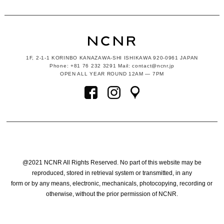
1F, 2-1-1
KORINBO KANAZAWA-SHI ISHIKAWA
920-0961 JAPAN
Phone: +81 76 232 3291 Mail: contact@ncnr.jp
OPEN ALL YEAR ROUND 12AM — 7PM
@2021 NCNR All Rights Reserved. No part of this website may be
reproduced, stored in retrieval system or transmitted, in any
form or by any means, electronic, mechanicals, photocopying, recording or
otherwise, without the prior permission of NCNR.