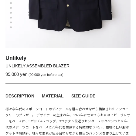
Unlikely
UNLIKELY ASSEMBLED BLAZER
99,000 yen
通
販
(90,000 yen before-tax)
常
売
価
価
格
格
DESCRIPTION
MATERIAL
SIZE GUIDE
様々な年代のスポーツコートのディテールを組み合わせながら構築されたアンライ
クリーのブレザー。 デザイナーの生まれ年、1977年に仕立てられたネイビーブレザ
ーをベースに、3パッチ&フラップ、3つボタン段返りセンターフックベンツと60年
代のスポーツコートをベースに70年代を象徴する特徴的なラペル、極端に低い胸ポ
ケットや肩傾斜、様々な要素が組み合わせながら独自のバランスを作り上げていま