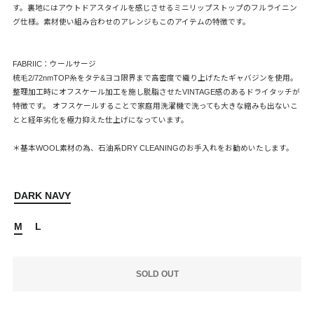
す。裏地にはアウトドアスタイルを感じさせるミニリップストップのフルライニン
グ仕様。素材使い組み合わせのアレンジもこのアイテムの特徴です。
FABRIIC：ウールサージ
梳毛2/72nmTOP糸をタテ&ヨコ限界まで高密度で織り上げたたギャバジンを使用。
整理加工時にオフスケール加工を施し脱脂させたVINTAGE感のあるドライタッチが
特徴です。 オフスケールすることで家庭用洗濯機で洗っても大きな縮みも出ないこ
とと経年劣化を極力抑えた仕上げになっています。
＊基本WOOL素材の為、石油系DRY CLEANINGのお手入れをお勧めいたします。
DARK NAVY
M
L
SOLD OUT