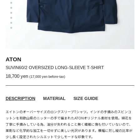
ATON
SUVIN60/2 OVERSIZED LONG-SLEEVE T-SHIRT
18,700 yen
通
販
(17,000 yen before-tax)
常
売
価
価
格
格
DESCRIPTION
MATERIAL
SIZE GUIDE
エイトンのオーバーサイズのロングスリーブTシャツ。インドの手摘みのスビンコ
ットンを和歌山県のニッターの手で編まれたATONオリジナル素材を使用。綿花を
丁寧に手摘みしている為、油分が失われること無く繊維に傷も付いていないので、
薬剤など化学的な加工を一切せずに美しい光沢があります。横幅に対し縦の比率が
少し長く設定されたシルエットで少しモードな印象です。