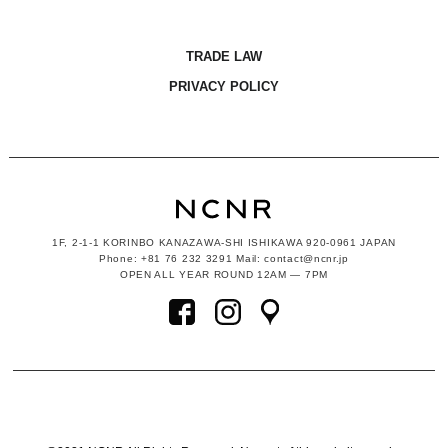
TRADE LAW
PRIVACY POLICY
1F, 2-1-1
KORINBO KANAZAWA-SHI ISHIKAWA
920-0961 JAPAN
Phone: +81 76 232 3291 Mail: contact@ncnr.jp
OPEN ALL YEAR ROUND 12AM — 7PM