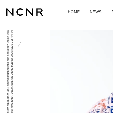
HOME
NEWS
with select Japanese and international brands from around the world. We hope you enjoy your time shopping with us.
NCNR is a small shop located on the first floor of the Kanazawa Tokyu Hotel. We deliver an intimate and sophisticated experience