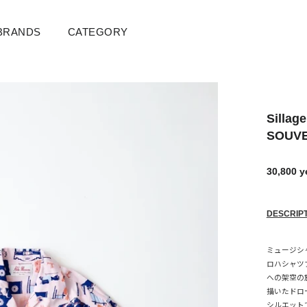
BRANDS
CATEGORY
Sillage
SOUVE
30,800 
通
販
常
売
価
価
格
格
DESCRIP
ミュージシ
ロハシャツブ
への架空の旅
描いたドロ
シルエット