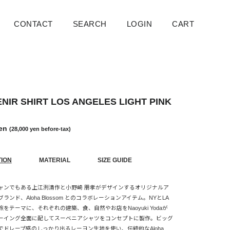
CONTACT
SEARCH
Search
LOGIN
CART
Cart
NIR SHIRT LOS ANGELES LIGHT PINK
yen
(28,000 yen before-tax)
TION
MATERIAL
SIZE GUIDE
ャンでもある上江洌清作と小野崎 朋孝がデザインするオリジナルア
ランド、Aloha Blossom とのコラボレーションアイテム。NYとLA
をテーマに、それぞれの建築、食、自然やお店をNaoyuki Yodaが
ーイング全面に配してスーベニアシャツをコンセプトに製作。ビッグ
でドレープ感のしっかり出るレーヨン生地を使い、伝統的なAloha