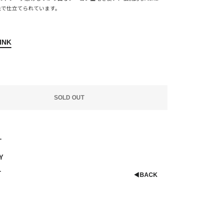
の製法で仕立てられています。
INK
SOLD OUT
T
Y
T
◀︎
BACK