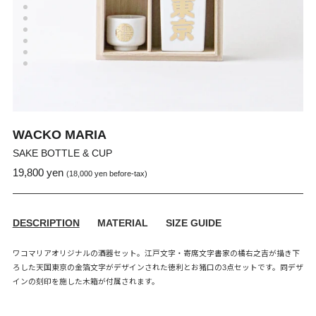
WACKO MARIA
SAKE BOTTLE & CUP
19,800 yen
通
販
(18,000 yen before-tax)
常
売
価
価
格
格
DESCRIPTION
MATERIAL
SIZE GUIDE
ワコマリアオリジナルの酒器セット。江戸文字・寄席文字書家の橘右之吉が描き下
ろした天国東京の金箔文字がデザインされた徳利とお猪口の3点セットです。同デザ
インの刻印を施した木箱が付属されます。