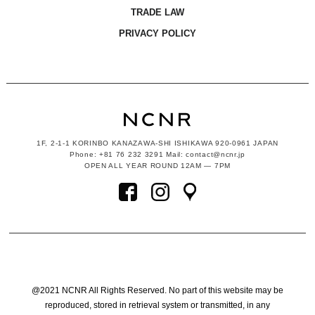
TRADE LAW
PRIVACY POLICY
1F, 2-1-1
KORINBO KANAZAWA-SHI ISHIKAWA
920-0961 JAPAN
Phone: +81 76 232 3291 Mail: contact@ncnr.jp
OPEN ALL YEAR ROUND 12AM — 7PM
@2021 NCNR All Rights Reserved. No part of this website may be
reproduced, stored in retrieval system or transmitted, in any