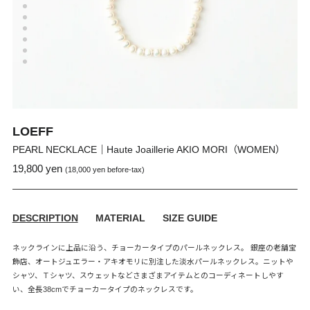
LOEFF
PEARL NECKLACE｜Haute Joaillerie AKIO MORI（WOMEN）
19,800 yen
通
販
(18,000 yen before-tax)
常
売
価
価
格
格
DESCRIPTION
MATERIAL
SIZE GUIDE
ネックラインに上品に沿う、チョーカータイプのパールネックレス。 銀座の老舗宝
飾店、オートジュエラー・アキオモリに別注した淡水パールネックレス。ニットや
シャツ、Ｔシャツ、スウェットなどさまざまアイテムとのコーディネートしやす
い、全長38cmでチョーカータイプのネックレスです。