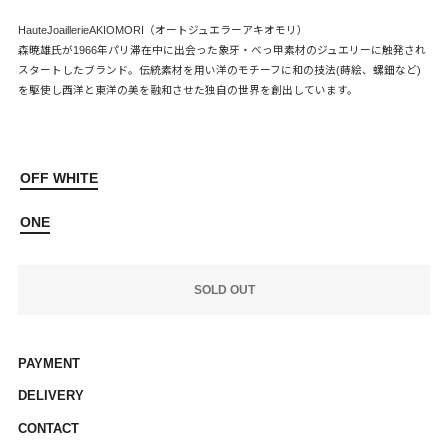
HauteJoaillerieAKIOMORI（オートジュエラーアキオモリ）
森暁雄氏が1966年パリ滞在中に出会った象牙・べっ甲素材のジュエリーに触発され
スタートしたブランド。伝統素材を用い洋のモチーフに和の技法(蒔絵、螺鈿など)
を駆使し西洋と東洋の美を融和させた独自の世界を創出しています。
OFF WHITE
ONE
SOLD OUT
PAYMENT
DELIVERY
CONTACT