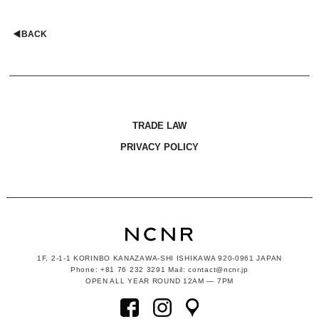
◀︎
BACK
TRADE LAW
PRIVACY POLICY
1F, 2-1-1
KORINBO KANAZAWA-SHI ISHIKAWA
920-0961 JAPAN
Phone: +81 76 232 3291 Mail: contact@ncnr.jp
OPEN ALL YEAR ROUND 12AM — 7PM