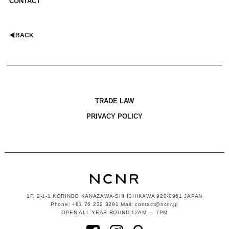
CONTACT
◀︎
BACK
TRADE LAW
PRIVACY POLICY
1F, 2-1-1
KORINBO KANAZAWA-SHI ISHIKAWA
920-0961 JAPAN
Phone: +81 76 232 3291 Mail: contact@ncnr.jp
OPEN ALL YEAR ROUND 12AM — 7PM