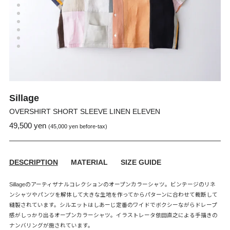
Sillage
OVERSHIRT SHORT SLEEVE LINEN ELEVEN
49,500 yen
通
販
(45,000 yen before-tax)
常
売
価
価
格
格
DESCRIPTION
MATERIAL
SIZE GUIDE
Sillageのアーティザナルコレクションのオープンカラーシャツ。ビンテージのリネ
ンシャツやパンツを解体して大きな生地を作ってからパターンに合わせて裁断して
縫製されています。シルエットはしあーじ定番のワイドでボクシーながらドレープ
感がしっかり出るオープンカラーシャツ。イラストレータ依田直之による手描きの
ナンバリングが施されています。