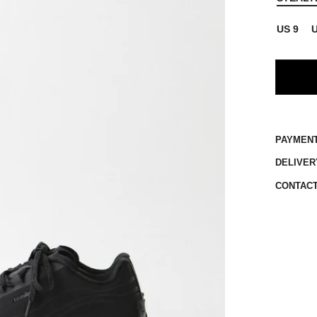
US 9
U
PAYMEN
DELIVER
CONTAC