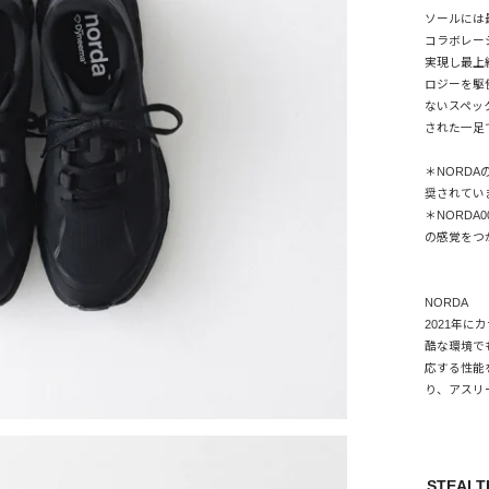
ソールには
コラボレー
実現し最上
ロジーを駆
ないスペッ
された一足
＊NORD
奨されてい
＊NORD
の感覚をつ
NORDA
2021年
酷な環境で
応する性能
り、アスリ
STEALT