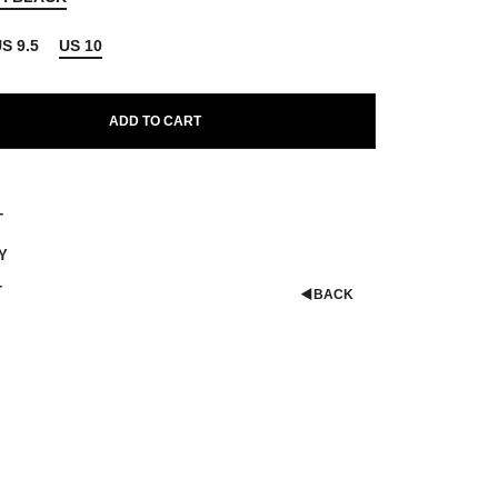
S 9.5
US 10
ADD TO CART
T
Y
T
◀︎
BACK