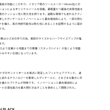
最高の性能にこだわり、イタリア発のソールメーカーVibram社との
ションによるオリジナルソールを搭載。最軽量かつ最高の反発性能を
級のクッション性と耐久性を誇ります。過酷な環境でも走れるテクノ
使したディテールとイノベーションと最先端技術により、一部の隙も
クを備え、真の持続可能性は耐久性にあることを証明するように設計
です。
Aの靴は小さめの作りの為、普段のサイズからハーフサイズアップが推
ます。
A001より足裏から地面までの距離（スタックハイト）が低くより地面
かみやすい仕様になっています。
にカナダのモントリオールを拠点に発足したフットウェアブランド。 過
も走れるテクノロジーを駆使したディテールと、さまざまな動きに対
を備えたアイテムが特徴です。 イノベーションと最先端技術によ
ートの潜在能力を最大限引き出すことを使命として開発された。
H BLACK