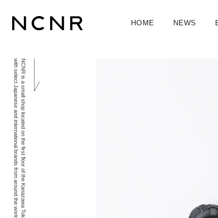
HOME
NEWS
with select Japanese and international brands from around the world. We hope you enjoy your time shopping with us.
NCNR is a small shop located on the first floor of the Kanazawa Tokyu Hotel. We deliver an intimate and sophisticated experience