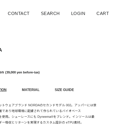
CONTACT
SEARCH
Search
LOGIN
CART
Cart
A
yen
(39,000 yen before-tax)
TION
MATERIAL
SIZE GUIDE
トウェアブランド NORDAのセカンドモデル 002。アッパーには世
維であり地球環境に配慮されて作られているバイオベース
a®を使用。シューレースにも Dyneema®をブレンド。インソールは最
ギー吸収とリターンを実現するカスタム設計の eTPU素材。