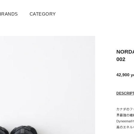
BRANDS
CATEGORY
NORD
002
42,900 
通
販
常
売
価
価
格
格
DESCRIP
カナダのフッ
界最強の繊
Dyneem
高のエネル