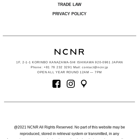
TRADE LAW
PRIVACY POLICY
1F, 2-1-1
KORINBO KANAZAWA-SHI ISHIKAWA
920-0961 JAPAN
Phone: +81 76 232 3291 Mail: contact@ncnr.jp
OPEN ALL YEAR ROUND 12AM — 7PM
@2021 NCNR All Rights Reserved. No part of this website may be
reproduced, stored in retrieval system or transmitted, in any