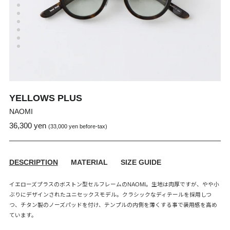
YELLOWS PLUS
NAOMI
36,300 yen
通
販
(33,000 yen before-tax)
常
売
価
価
格
格
DESCRIPTION
MATERIAL
SIZE GUIDE
イエローズプラスのボストン型セルフレームのNAOMI。生地は肉厚ですが、やや小
ぶりにデザインされたユニセックスモデル。クラシックなディテールを採用しつ
つ、チタン製のノーズパッドを付け、テンプルの内側を薄くする事で装用感を高め
ています。