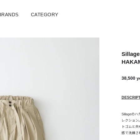
BRANDS
CATEGORY
Sillage
HAKAM
38,500 
通
販
常
売
価
価
格
格
DESCRIP
Silla
レクション
トゴムと共
感で洗練さ