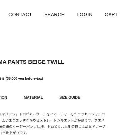
CONTACT
SEARCH
Search
LOGIN
CART
Cart
A PANTS BEIGE TWILL
yen
(35,000 yen before-tax)
TION
MATERIAL
SIZE GUIDE
geのハカマパンツ。トロピカルウールをフィーチャーしたエッセンシャルコ
。太いまままっすぐ落ちるストレートシルエットが特徴です。ウエス
布の紐のイージーパンツ仕様。トロピカル生地の持つ上品なドレープ
れた仕上がりです。