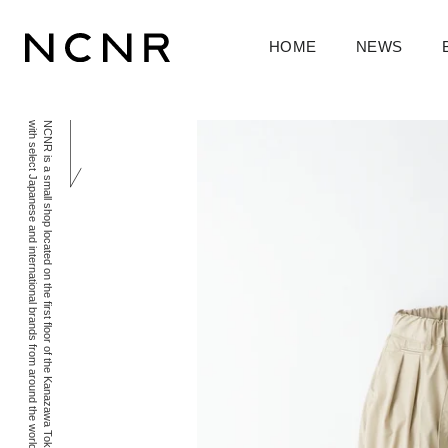
HOME
NEWS
with select Japanese and international brands from around the world. We hope you enjoy your time shopping with us.
NCNR is a small shop located on the first floor of the Kanazawa Tokyu Hotel. We deliver an intimate and sophisticated experience