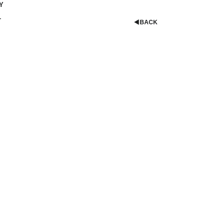
Y
T
◀︎
BACK