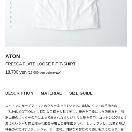
ATON
FRESCA PLATE LOOSE FIT T-SHIRT
18,700 yen
通
販
(17,000 yen before-tax)
常
売
価
価
格
格
DESCRIPTION
MATERIAL
SIZE GUIDE
エイトンのルーズフィットのクルーネックTシャツ。素材にインドの手摘みの
『SUVIN COTTON』に特別な工程を入れて美しい発色を可能にした強撚糸を、和
歌山市のニッターの手によって編まれたオリジナル生地を使用。コットン100%とは
思えないシャリ感と細かな凹凸が肌との接地面を少なくし、サラッとした着心地が
特長のATONオリジナルジャージー素材。肉厚な素材なので透けも気にならず、首