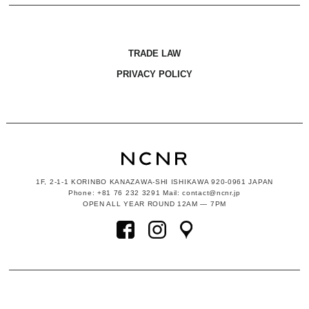
TRADE LAW
PRIVACY POLICY
1F, 2-1-1
KORINBO KANAZAWA-SHI ISHIKAWA
920-0961 JAPAN
Phone: +81 76 232 3291 Mail: contact@ncnr.jp
OPEN ALL YEAR ROUND 12AM — 7PM