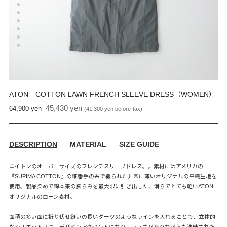
ATON｜COTTON LAWN FRENCH SLEEVE DRESS（WOMEN）
45,430 yen
通
64,900 yen
販
(41,300 yen before-tax)
常
売
価
価
格
格
DESCRIPTION
MATERIAL
SIZE GUIDE
エイトンのオーバーサイズのフレンチスリーブドレス。。素材にはアメリカの
『SUPIMA COTTON』の細番手の糸で織られた非常に薄いオリジナルの平織生地を
使用。製品染めで綿本来の膨らみを最大限に引き出した、滑らでとても軽いATON
オリジナルのローン素材。
面積の多い面に折り伏せ縫いの長いダーツのようなラインを入れることで、立体的