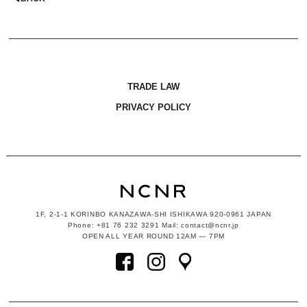
TRADE LAW
PRIVACY POLICY
1F, 2-1-1
KORINBO KANAZAWA-SHI ISHIKAWA
920-0961 JAPAN
Phone: +81 76 232 3291 Mail: contact@ncnr.jp
OPEN ALL YEAR ROUND 12AM — 7PM