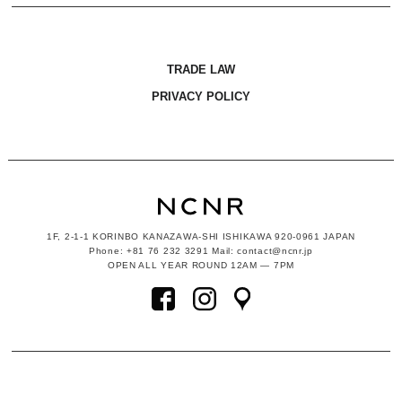
TRADE LAW
PRIVACY POLICY
1F, 2-1-1
KORINBO KANAZAWA-SHI ISHIKAWA
920-0961 JAPAN
Phone: +81 76 232 3291 Mail: contact@ncnr.jp
OPEN ALL YEAR ROUND 12AM — 7PM