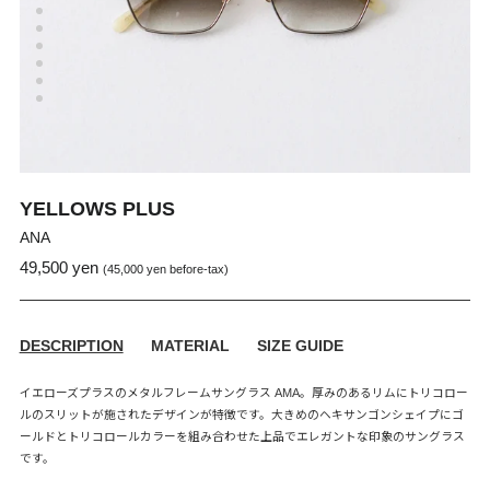
YELLOWS PLUS
ANA
49,500 yen
通
販
(45,000 yen before-tax)
常
売
価
価
格
格
DESCRIPTION
MATERIAL
SIZE GUIDE
イエローズプラスのメタルフレームサングラス AMA。厚みのあるリムにトリコロー
ルのスリットが施されたデザインが特徴です。大きめのヘキサンゴンシェイプにゴ
ールドとトリコロールカラーを組み合わせた上品でエレガントな印象のサングラス
です。