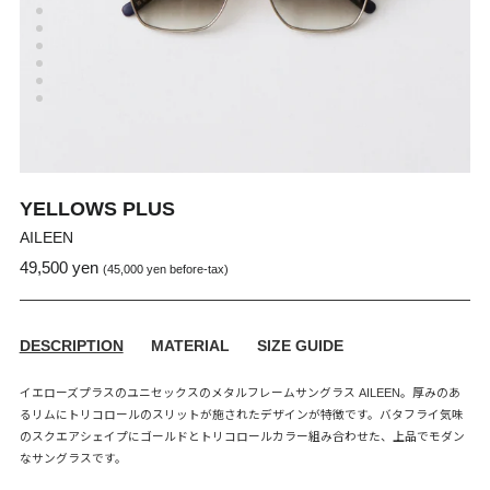
YELLOWS PLUS
AILEEN
49,500 yen
通
販
(45,000 yen before-tax)
常
売
価
価
格
格
DESCRIPTION
MATERIAL
SIZE GUIDE
イエローズプラスのユニセックスのメタルフレームサングラス AILEEN。厚みのあ
るリムにトリコロールのスリットが施されたデザインが特徴です。バタフライ気味
のスクエアシェイプにゴールドとトリコロールカラー組み合わせた、上品でモダン
なサングラスです。