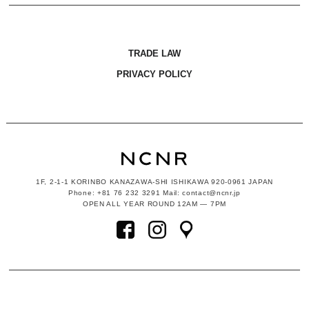
TRADE LAW
PRIVACY POLICY
1F, 2-1-1
KORINBO KANAZAWA-SHI ISHIKAWA
920-0961 JAPAN
Phone: +81 76 232 3291 Mail: contact@ncnr.jp
OPEN ALL YEAR ROUND 12AM — 7PM